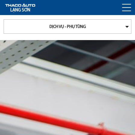
LẠNG SƠN
DỊCH VỤ - PHỤ TÙNG