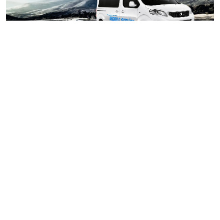
02/04
THACO AUTO LẠNG SƠN tiếp tục đẩy mạnh chương
2024
trình sửa chữa lưu động Mobile Service, mang dịch vụ
chính hãng đến gần hơn với khách hàng.
Mobile Service là chương trình chăm sóc khách hàng lưu
động, cung cấp các dịch vụ bảo hành, bảo dưỡng, sửa chữa
nhỏ và thay thế phụ tùng chính hãng cho chủ sở hữu xe ở
những địa phương xa. Với Mobile Service, khách hàng có thể
thực hiện chăm sóc xe ở những địa điểm thuận tiện vào các
ngày cuối tuần mà không cần trực tiếp di chuyển đến các
xưởng dịch vụ sửa chữa như trước.
CÔNG TY TNHH MTV TRƯỜNG PHÚ
THÀNH VIÊN TRỰC THUỘC TẬP ĐOÀN THACO AUTO
Địa chỉ:
Khu đô thị Phía đông thành phố Lạng Sơn, quốc lộ 1A,