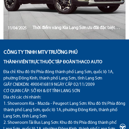
Thời điểm vàng Kia Lạng Sơn ưu đãi đặc biệt
11/04/2025
nhân dịp lễ 30/04 và 01/05
CÔNG TY TNHH MTV TRƯỜNG PHÚ
THÀNH VIÊN TRỰC THUỘC TẬP ĐOÀN THACO AUTO
Địa chỉ:
Khu đô thị Phía đông thành phố Lạng Sơn, quốc lộ 1A,
phường Đông Kinh, thành phố Lạng Sơn, tỉnh Lạng Sơn
GIẤY CNĐKDN: 4900416819 NGÀY CẤP 02/11/2009
CƠ QUAN CẤP: SỞ KH & ĐT TỈNH LẠNG SƠN
Địa chỉ các chi nhánh:
1. Showroom Kia - Mazda - Peugeot Lạng Sơn: Khu đô thị Phía đông
thành phố Lạng Sơn, quốc lộ 1A, phường Đông Kinh, thành phố
Lạng Sơn, tỉnh Lạng Sơn
2. Showroom Tải Bus Lạng Sơn: Khu đô thị Phía đông thành phố