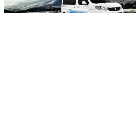
02/04
THACO AUTO LẠNG SƠN tiếp tục đẩy mạnh chương
2024
trình sửa chữa lưu động Mobile Service, mang dịch vụ
chính hãng đến gần hơn với khách hàng.
Mobile Service là chương trình chăm sóc khách hàng lưu
động, cung cấp các dịch vụ bảo hành, bảo dưỡng, sửa chữa
nhỏ và thay thế phụ tùng chính hãng cho chủ sở hữu xe ở
những địa phương xa. Với Mobile Service, khách hàng có thể
thực hiện chăm sóc xe ở những địa điểm thuận tiện vào các
ngày cuối tuần mà không cần trực tiếp di chuyển đến các
xưởng dịch vụ sửa chữa như trước.
CÔNG TY TNHH MTV TRƯỜNG PHÚ
THÀNH VIÊN TRỰC THUỘC TẬP ĐOÀN THACO AUTO
Địa chỉ:
Khu đô thị Phía đông thành phố Lạng Sơn, quốc lộ 1A,