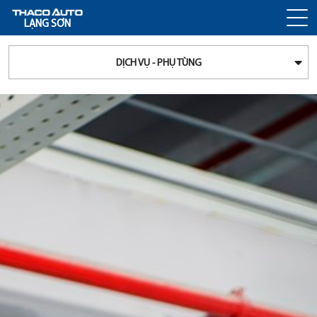
LẠNG SƠN
DỊCH VỤ - PHỤ TÙNG