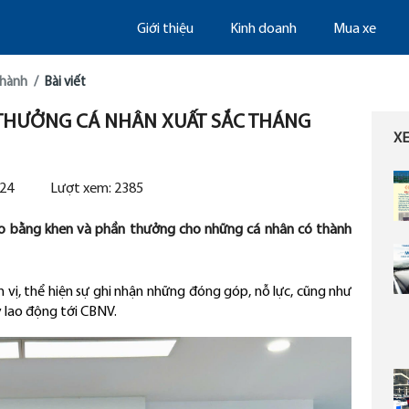
Giới thiệu
Kinh doanh
Mua xe
thành
Bài viết
 THƯỞNG CÁ NHÂN XUẤT SẮC THÁNG
X
024
Lượt xem:
2385
o bằng khen và phần thưởng cho những cá nhân có thành
vị, thể hiện sự ghi nhận những đóng góp, nỗ lực, cũng như
 lao động tới CBNV.