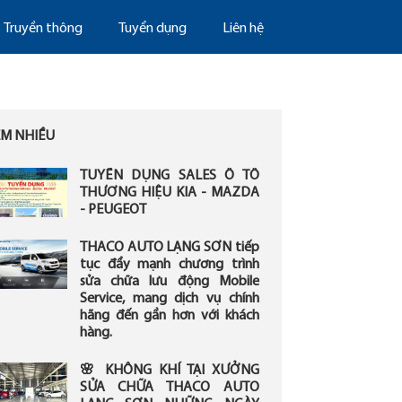
Truyền thông
Tuyển dụng
Liên hệ
EM NHIỀU
TUYỂN DỤNG SALES Ô TÔ
THƯƠNG HIỆU KIA - MAZDA
- PEUGEOT
THACO AUTO LẠNG SƠN tiếp
tục đẩy mạnh chương trình
sửa chữa lưu động Mobile
Service, mang dịch vụ chính
hãng đến gần hơn với khách
hàng.
🌸 KHÔNG KHÍ TẠI XƯỞNG
SỬA CHỮA THACO AUTO