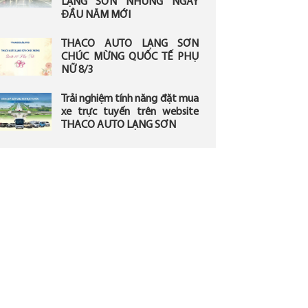
LẠNG SƠN NHỮNG NGÀY
ĐẦU NĂM MỚI
THACO AUTO LẠNG SƠN
CHÚC MỪNG QUỐC TẾ PHỤ
NỮ 8/3
Trải nghiệm tính năng đặt mua
xe trực tuyến trên website
THACO AUTO LẠNG SƠN